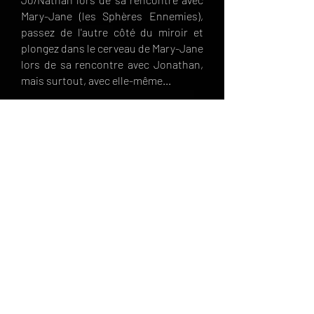
Mary-Jane (les Sphères Ennemies),
passez de l'autre côté du miroir et
plongez dans le cerveau de Mary-Jane
lors de sa rencontre avec Jonathan,
mais surtout, avec elle-même...
LA PIÈCE
AUTOURS DE LA PIÈCE
LES COMÉDIENNES
RESERVATIONS
CONTACT
ESPACE PRO