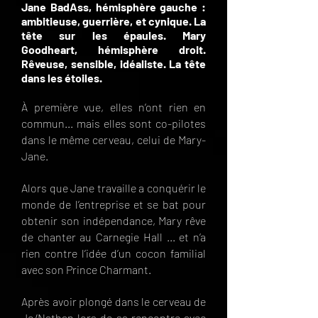
Jane BadAss, hémisphère gauche :
ambitieuse, guerrière, et cynique. La
tête sur les épaules.
Mary
Goodheart, hémisphère droit.
Rêveuse, sensible, idéaliste. La tête
dans les étoiles.
À première vue, elles n’ont rien en
commun... mais elles sont co-pilotes
dans le même cerveau, celui de Mary-
Jane.
Alors que Jane travaille a conquérir le
monde de l’entreprise et se bat pour
obtenir son indépendance, Mary rêve
de chanter au Carnegie Hall ... et n’a
rien contre l’idée d’un cocon familial
avec son Prince Charmant.
Après avoir plongé dans le cerveau de
Jo/Nathan lors de sa rencontre avec