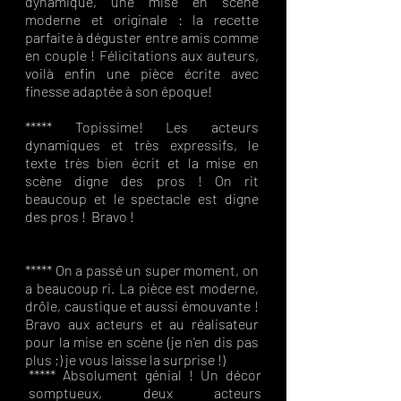
dynamique, une mise en scène
moderne et originale : la recette
parfaite à déguster entre amis comme
en couple ! Félicitations aux auteurs,
voilà enfin une pièce écrite avec
finesse adaptée à son époque!
***** Topissime! Les acteurs
dynamiques et très expressifs, le
texte très bien écrit et la mise en
scène digne des pros ! On rit
beaucoup et le spectacle est digne
des pros ! Bravo !
***** On a passé un super moment, on
a beaucoup ri. La pièce est moderne,
drôle, caustique et aussi émouvante !
Bravo aux acteurs et au réalisateur
pour la mise en scène (je n'en dis pas
plus ;) je vous laisse la surprise !)
***** Absolument génial ! Un décor
somptueux, deux acteurs