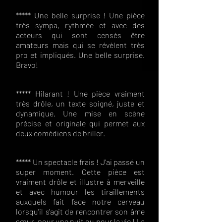
***** Une belle surprise ! Une pièce
très sympa, rythmée et avec des
acteurs qui sont censés être
amateurs mais qui se révèlent très
pro et impliqués. Une belle surprise.
Bravo!
***** Hilarant ! Une pièce vraiment
très drôle, un texte soigné, juste et
dynamique. Une mise en scène
précise et originale qui permet aux
deux comédiens de briller.
***** Un spectacle frais ! J'ai passé un
super moment. Cette pièce est
vraiment drôle et illustre à merveille
et avec humour les tiraillements
auxquels fait face notre cerveau
lorsqu'il s'agit de rencontrer son âme
sœur, pour une nuit ou pour la vie ! La