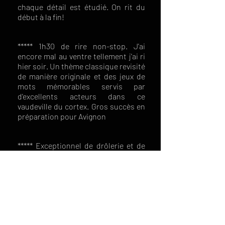
chaque détail est étudié. On rit du
début à la fin!
***** 1h30 de rire non-stop. J'ai
encore mal au ventre tellement j'ai ri
hier soir. Un thème classique revisité
de manière originale et des jeux de
mots mémorables servis par
d'excellents acteurs dans ce
vaudeville du cortex. Gros succès en
préparation pour Avignon
***** Exceptionnel de drôlerie et de
joutes verbales intelligentes et
piquantes! Deux garçons qui n’ont
rien à envier aux comédiens pro !
C’est fin, dense, enjoué, réaliste!
Vous vous reconnaîtrez forcément
dans certains moments, tant cette
comédie est dans l’air du temps!