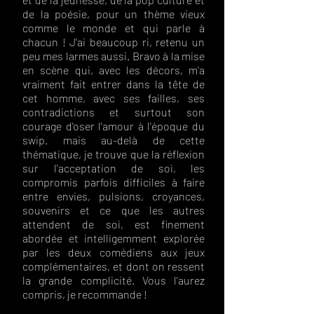
de la poésie, pour un thème vieux
comme le monde et qui parle à
chacun ! J'ai beaucoup ri, retenu un
peu mes larmes aussi. Bravo à la mise
en scène qui, avec les décors, m'a
vraiment fait entrer dans la tête de
cet homme, avec ses failles, ses
contradictions et surtout son
courage d'oser l'amour à l'époque du
swip. mais au-delà de cette
thématique, je trouve que la réflexion
sur l'acceptation de soi, les
compromis parfois difficiles à faire
entre envies, pulsions, croyances,
souvenirs et ce que les autres
attendent de soi, est finement
abordée et intelligemment explorée
par les deux comédiens aux jeux
complémentaires, et dont on ressent
la grande complicité. Vous l'aurez
compris, je recommande !