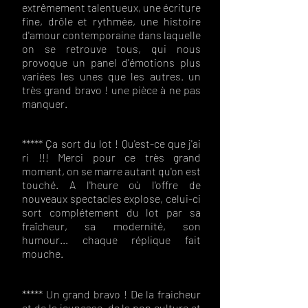
extrêmement talentueux, une écriture
fine, drôle et rythmée, une histoire
d'amour contemporaine dans laquelle
on se retrouve tous, qui nous
provoque un panel d'émotions plus
variées les unes que les autres. un
très grand bravo ! une pièce à ne pas
manquer.
***** Ça sort du lot ! Qu'est-ce que j'ai
ri !!! Merci pour ce très grand
moment, on se marre autant qu'on est
touché. A l'heure où l'offre de
nouveaux spectacles explose, celui-ci
sort complétement du lot par sa
fraîcheur, sa modernité, son
humour... chaque réplique fait
mouche.
***** Un grand bravo ! De la fraicheur
et de la jeunesse, de la pop culture et