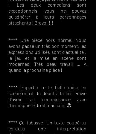
! Les deux comédiens sont
exceptionnels, vous ne pouvez
qu'adhérer à leurs personnages
attachants ! Bravo !!!!
***** Une pièce hors norme. Nous
avons passé un très bon moment, les
expressions utilisés sont d'actualité ;
le jeu et la mise en scène sont
modernes. Très beau travail ... A
quand la prochaine pièce !
***** Superbe texte belle mise en
scène on rit du début à la fin ! Ravie
d'avoir fait connaissance avec
l'hémisphère droit masculin 😜
***** Ça tabasse! Un texte coupé au
cordeau, une interprétation