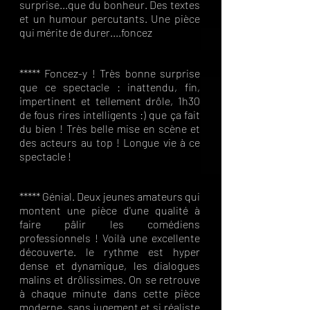
surprise...que du bonheur. Des textes
et un humour percutants. Une pièce
qui mérite de durer....foncez
***** Foncez-y ! Très bonne surprise
que ce spectacle : inattendu, fin,
impertinent et tellement drôle, 1h30
de fous rires intelligents :) que ça fait
du bien ! Très belle mise en scène et
des acteurs au top ! Longue vie à ce
spectacle !
***** Génial. Deux jeunes amateurs qui
montent une pièce d'une qualité à
faire pâlir les comédiens
professionnels ! Voilà une excellente
découverte. le rythme est hyper
dense et dynamique, les dialogues
malins et drôlissimes. On se retrouve
à chaque minute dans cette pièce
moderne, sans jugement et si réaliste