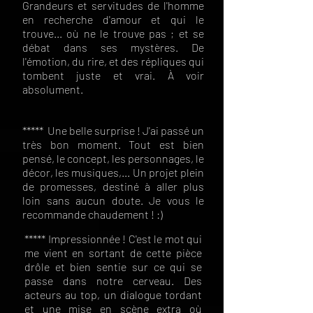
Grandeurs et servitudes de l'homme
en recherche d'amour et qui le
trouve... où ne le trouve pas ; et se
débat dans ses mystères. De
l'émotion, du rire, et des répliques qui
tombent juste et vrai. À voir
absolument.
***** Une belle surprise ! J'ai passé un
très bon moment. Tout est bien
pensé, le concept, les personnages, le
décor, les musiques,... Un projet plein
de promesses, destiné à aller plus
loin sans aucun doute. Je vous le
recommande chaudement ! :)
***** Impressionnée ! C'est le mot qui
me vient en sortant de cette pièce
drôle et bien sentie sur ce qui se
passe dans notre cerveau. Des
acteurs au top, un dialogue tordant
et une mise en scène extra où