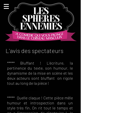
L'avis des spectateurs
***** Bluffant ! L'écriture, la
pertinence du texte, son humour, le
dynamisme de la mise en scène et les
deux acteurs sont bluffant on rigole
tout au long de la pièce !
***** Quelle claque ! Cette pièce mêle
humour et introspection dans un
style très fin. On rit tout le temps et
on a l'impression de s'instruire ! Je