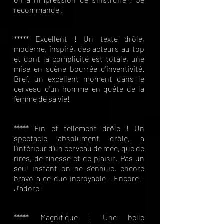
recommande !
***** Excellent ! Un texte drôle,
moderne, inspiré, des acteurs au top
et dont la complicité est totale, une
mise en scène bourrée d'inventivité.
Bref, un excellent moment dans le
cerveau d'un homme en quête de la
femme de sa vie!
***** Fin et tellement drôle ! Un
spectacle absolument drôle, à
l'intérieur d'un cerveau de mec, que de
rires, de finesse et de plaisir. Pas un
seul instant on ne s'ennuie. encore
bravo à ce duo incroyable ! Encore !
J'adore !
***** Magnifique ! Une belle