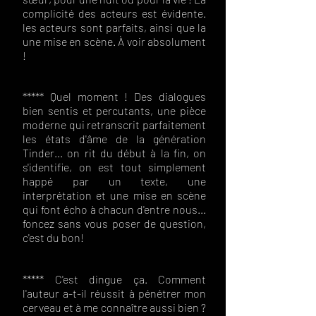
complicité des acteurs est évidente.
les acteurs sont parfaits, ainsi que la
une mise en scène. À voir absolument
!
***** Quel moment ! Des dialogues
bien sentis et percutants, une pièce
moderne qui retranscrit parfaitement
les états d'âme de la génération
Tinder... on rit du début à la fin, on
s'identifie, on est tout simplement
happé par un texte, une
interprétation et une mise en scène
qui font écho à chacun d'entre nous...
foncez sans vous poser de question,
c'est du bon!
***** C'est dingue ça. Comment
l'auteur a-t-il réussit à pénétrer mon
cerveau et à me connaître aussi bien ?